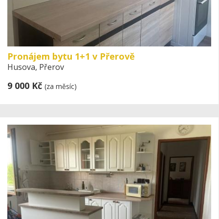
Pronájem bytu 1+1 v Přerově
Husova, Přerov
9 000 Kč
(za měsíc)