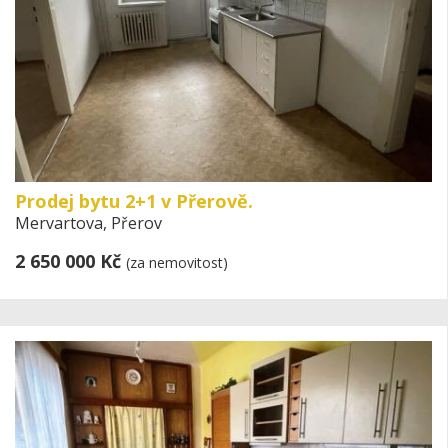
Prodej bytu 2+1 v Přerově.
Mervartova, Přerov
2 650 000 Kč
(za nemovitost)