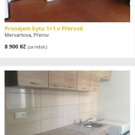
Pronájem bytu 1+1 v Přerově
Mervartova, Přerov
8 900 Kč
(za měsíc)